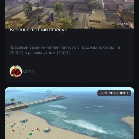
Весенне-летний timecyc
Красивый весенне-летний Timecyc с поздним закатом ( в
23:00 ) и ранним утром ( 5:00 ).
Admin
8-11-2020, 10:07