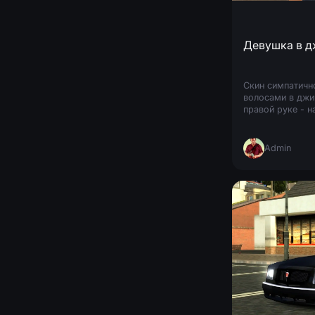
Девушка в д
Скин симпатичн
волосами в джи
правой руке - 
хорошего качес
игре.
Admin