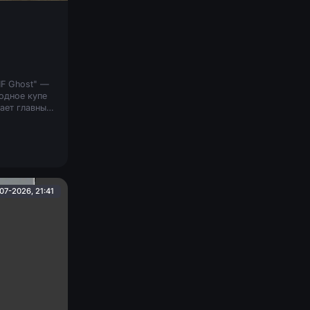
MF Ghost" —
одное купе
ает главный
атагири).
07-2026, 21:41