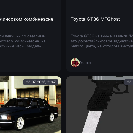
жинсовом комбинезоне
Toyota GT86 MFGhost
ой девушки со светлыми
Toyota GT86 из аниме и манги "
нсовом комбинезоне, на
это дорестайлинговое заднеприв
наручные часы. Модель
белого цвета, на котором выступ
тва и отлично смотрится в
герой Каната Ривингтон (Каната К
Моделька хорошо
Admin
23-07-2026, 21:47
23-