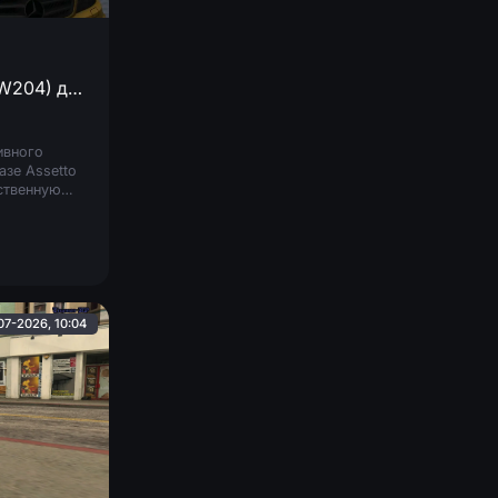
Mercedes-Benz C63 AMG (W204) дорестайлинг
ивного
азе Assetto
ственную
ра, а также
ков,
07-2026, 10:04