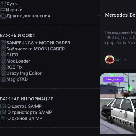
Девушки
Худы
Персоны
Иконки
Рофл
Mercedes-Be
Другие дополнения
Звуки
Анимации
Легендарный Me
ВАЖНЫЙ СОФТ
1996 года для 
Шрифты
SAMPFUNCS + MOONLOADER
проработкой и 
Прицелы
Особенности: За
Библиотеки MOONLOADER
Радары
расцветки сало
CLEO
Программы
Admin
ModLoader
RCE Fix
Crazy Img Editor
MagicTXD
Недавно
ВАЖНАЯ ИНФОРМАЦИЯ
ID цветов SA:MP
ID транспорта SA:MP
ID скинов SA:MP