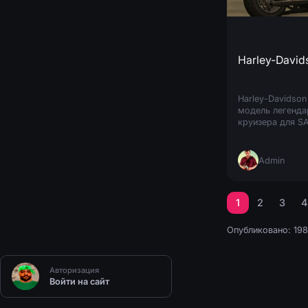
Harley-Davids
Harley-Davidson 
модель легенда
круизера для S
оптимизированн
качества, благо
Admin
1
2
3
4
Опубликовано: 19
Авторизация
Войти на сайт