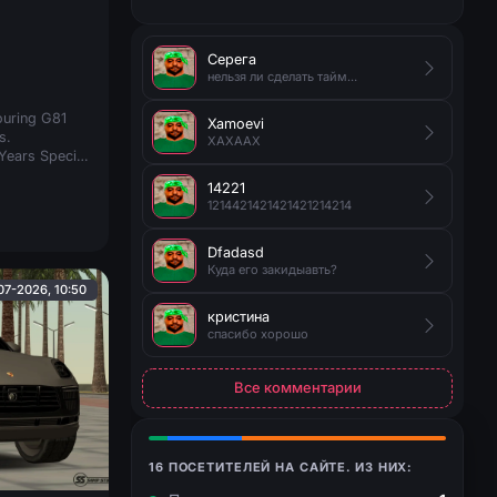
Серега
нельзя ли сделать таймер на появление руды?
uring G81
Xamoevi
s.
XAXAAX
ears Special
дняя
14221
ого
1214421421421421214214
Dfadasd
Куда его закидыавть?
07-2026, 10:50
кристина
спасибо хорошо
Все комментарии
16 ПОСЕТИТЕЛЕЙ НА САЙТЕ. ИЗ НИХ: