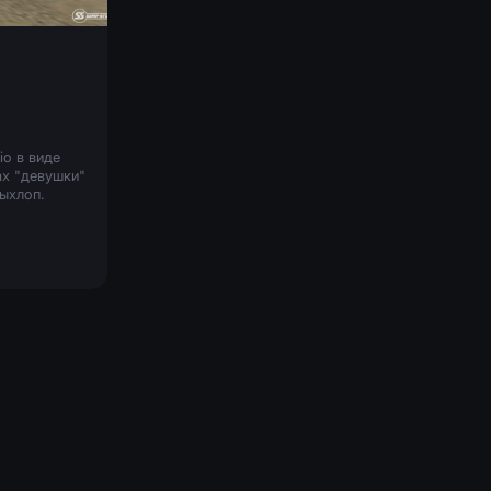
io в виде
ах "девушки"
выхлоп.