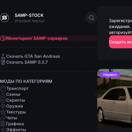
SAMP-STOCK
Зарегистри
Игровой портал
ожидания. 
авторизуйт
Мониторинг SAMP-серверов
Создать ак
Cкачать GTA San Andreas
Cкачать SAMP 0.3.7
Недавно
МОДЫ ПО КАТЕГОРИЯМ
Транспорт
Скины
Скрипты
Банды
Оружие
Афро-американцы
Текстуры
Латино
Читы
Мафии
Графика
Организации
Эффекты