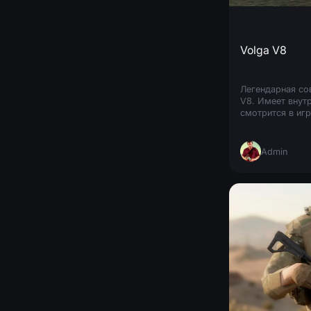
Volga V8
Легендарная со
V8. Имеет внут
смотрится в игр
Admin