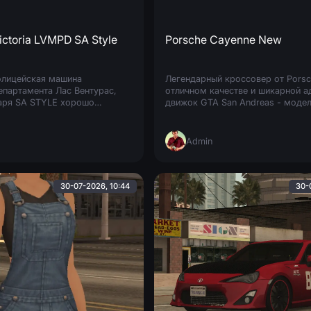
ictoria LVMPD SA Style
Porsche Cayenne New
олицейская машина
Легендарный кроссовер от Porsc
епартамента Лас Вентурас,
отличном качестве и шикарной а
аря SA STYLE хорошо
движок GTA San Andreas - модель
атмосферу игры.
в игре смотрится как влитая.
Admin
30-07-2026, 10:44
30-