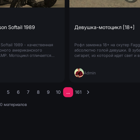
on Softail 1989
Девушка-мотоцикл [18+]
Softail 1989 - качественная
Рофл заменка 18+ на скутер Fagg
рного американского
абсолютно голой девушки. В зуб
AMP. Мотоцикл отличается
сигарет, из которой идет свет и 
ым весом без потери
даря чему не нагружает игру.
Admin
5
6
7
8
9
10
...
161
80 материалов