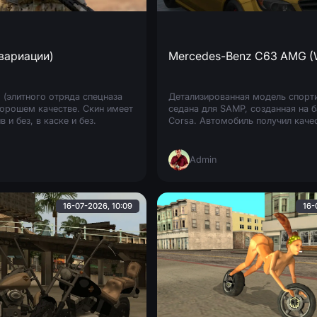
вариации)
 (элитного отряда спецназа
Детализированная модель спорт
орошем качестве. Скин имеет
седана для SAMP, созданная на б
в и без, в каске и без.
Corsa. Автомобиль получил каче
проработку экстерьера и интерье
запеченные текстуры кузова, дис
Admin
16-07-2026, 10:09
16-