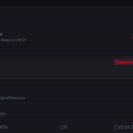
n
 Вчера в 08:21
Админис
афииПерсоны
ffa
 855
0
25.04.