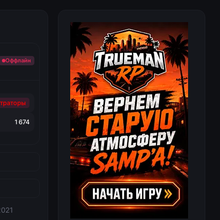
Оффлайн
траторы
1 674
2021