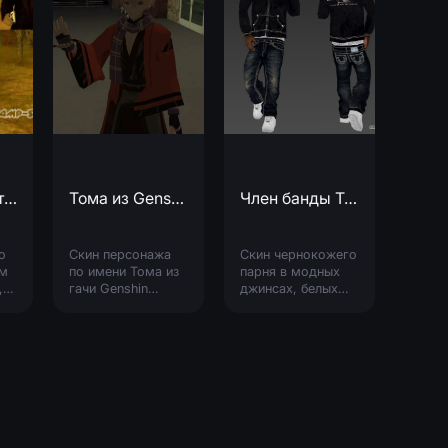
Скин бородатого мужика в пальто
Тома из Genshin Impact
Член банды True Religion
о
Скин персонажа
Скин чернокожего
ом
по имени Тома из
парня в модных
,
гачи Genshin
джинсах, белых
Impact, модель в
кроссовках и
отличном качестве
черном бомбере с
и не имеет каких-
логотипом банды
либо багов.
True Religion на
спине.