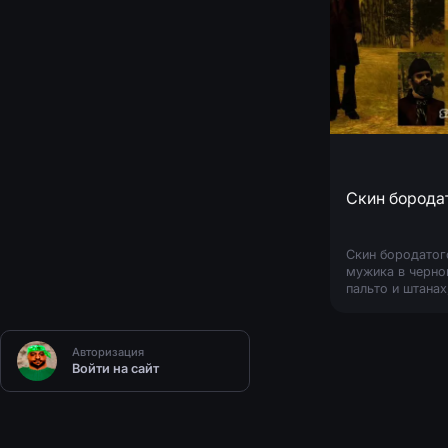
Скин бородатог
мужика в черн
пальто и штанах
откровенно
похожего на
маньяка.
Авторизация
Выполнен в SA-
Войти на сайт
стиле.