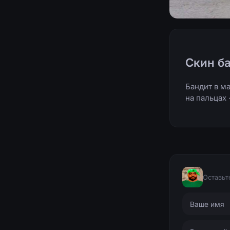
Скин ба
Бандит в м
на пальцах 
Оставьт