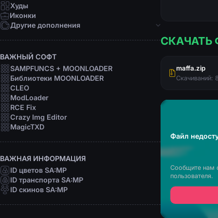
Девушки
Худы
Персоны
Иконки
Рофл
Другие дополнения
СКАЧАТЬ 
Звуки
Анимации
ВАЖНЫЙ СОФТ
Шрифты
SAMPFUNCS + MOONLOADER
maffa.zip
Прицелы
Библиотеки MOONLOADER
Скачиваний: 
Радары
CLEO
Программы
ModLoader
RCE Fix
Crazy Img Editor
MagicTXD
Файл недосту
ВАЖНАЯ ИНФОРМАЦИЯ
Сообщите нам 
ID цветов SA:MP
пользователя.
ID транспорта SA:MP
ID скинов SA:MP