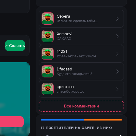
Серега
нельзя ли сделать таймер на появление руды?
Xamoevi
XAXAAX
Скачать
14221
1214421421421421214214
Dfadasd
Куда его закидыавть?
кристина
спасибо хорошо
Все комментарии
17 ПОСЕТИТЕЛЕЙ НА САЙТЕ. ИЗ НИХ: