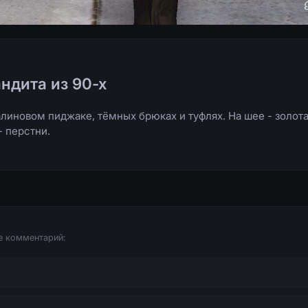
ндита из 90-х
алиновом пиджаке, тёмных брюках и туфлях. На шее - золота
- перстни.
е комментарий: