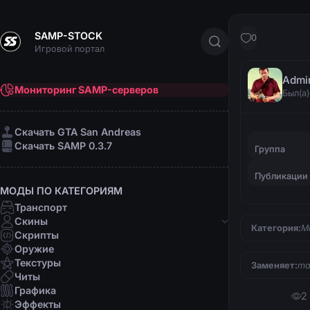
SAMP-STOCK
0
Игровой портал
Admi
Мониторинг SAMP-серверов
Был(а)
Cкачать GTA San Andreas
Cкачать SAMP 0.3.7
Группа
Публикации
МОДЫ ПО КАТЕГОРИЯМ
Транспорт
Скины
Категория:
М
Скрипты
Банды
Оружие
Афро-американцы
Текстуры
Заменяет:
ma
Латино
Читы
Мафии
Графика
2
Организации
Эффекты