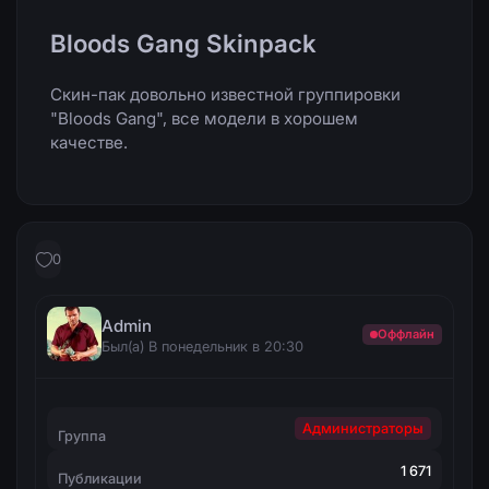
Bloods Gang Skinpack
Скин-пак довольно известной группировки
"Bloods Gang", все модели в хорошем
качестве.
0
Admin
Оффлайн
Был(а) В понедельник в 20:30
Администраторы
Группа
1 671
Публикации