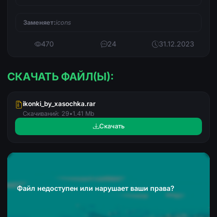
Заменяет:
icons
470
24
31.12.2023
СКАЧАТЬ ФАЙЛ(Ы):
ikonki_by_xasochka.rar
Скачиваний: 29
•
1.41 Mb
Скачать
Файл недоступен или нарушает ваши права?