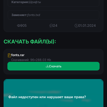
Категория:
Шрифты
Заменяет:
fonts.txd
905
24
01.01.2024
СКАЧАТЬ ФАЙЛ(Ы):
fonts.rar
Скачиваний: 96
•
288.03 Kb
Скачать
Файл недоступен или нарушает ваши права?