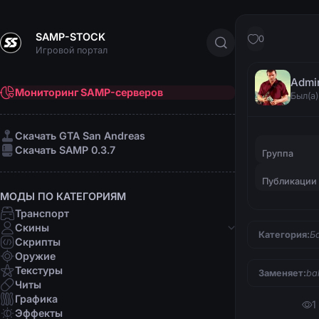
SAMP-STOCK
0
Игровой портал
Admi
Мониторинг SAMP-серверов
Был(а)
Cкачать GTA San Andreas
Cкачать SAMP 0.3.7
Группа
Публикации
МОДЫ ПО КАТЕГОРИЯМ
Транспорт
Скины
Категория:
Б
Скрипты
Банды
Оружие
Афро-американцы
Текстуры
Заменяет:
bal
Латино
Читы
Мафии
Графика
1
Организации
Эффекты