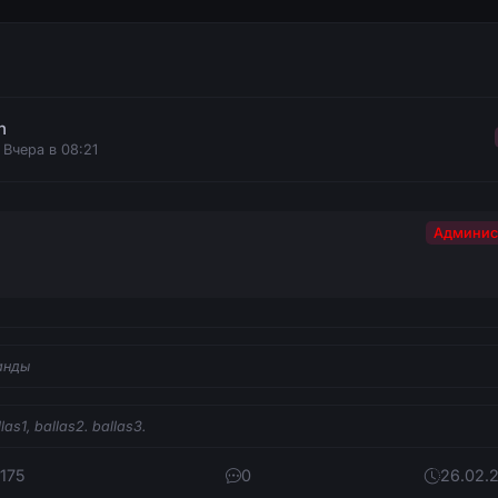
n
 Вчера в 08:21
Админис
анды
las1, ballas2. ballas3.
 175
0
26.02.