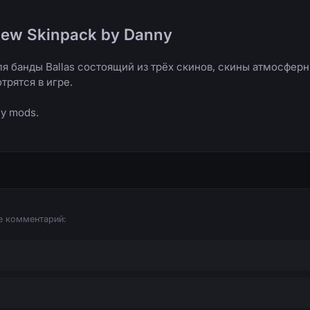
New Skinpack by Danny
ля банды Ballas состоящий из трёх скинов, скины атмосфер
трятся в игре.
ny mods.
е комментарий: