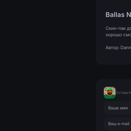
Ballas 
Скин-пак д
хорошо смо
Автор: Dan
Оставьт