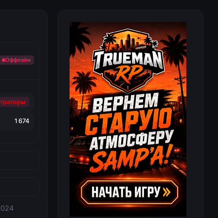
Оффлайн
траторы
1 674
2024