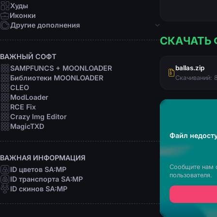
Девушки
Худы
Персоны
Иконки
Рофл
Другие дополнения
СКАЧАТЬ 
Звуки
Анимации
ВАЖНЫЙ СОФТ
Шрифты
SAMPFUNCS + MOONLOADER
ballas.zip
Прицелы
Библиотеки MOONLOADER
Скачиваний: 
Радары
CLEO
Программы
ModLoader
RCE Fix
Crazy Img Editor
MagicTXD
Файл недосту
ВАЖНАЯ ИНФОРМАЦИЯ
Сообщите нам 
ID цветов SA:MP
пользователя.
ID транспорта SA:MP
ID скинов SA:MP