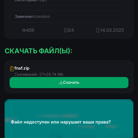
Заменяет:
random
459
24
14.03.2025
СКАЧАТЬ ФАЙЛ(Ы):
fnaf.zip
Скачиваний: 27
•
29.74 Mb
Скачать
Файл недоступен или нарушает ваши права?