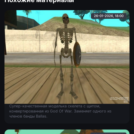
26-01-2026, 18:00
Скелет из God of War
Супер-качественная моделька скелета с щитом,
конвертированная из God Of War. Заменяет одного из
членов банды Ballas.