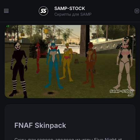
SAMP-STOCK
Скрипты для SAMP
FNAF Skinpack
Скин-пак героев-злодеев из игры Five Night at