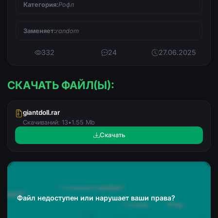
Категория:
Рофл
Заменяет:
random
332
24
27.06.2025
СКАЧАТЬ ФАЙЛ(Ы):
giantdoll.rar
Скачиваний: 13
•
1.55 Mb
Скачать
Файл недоступен или нарушает ваши права?