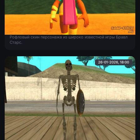
Нанджиа из Brawl Stars
Рофловый скин персонажа из широко известной игры Бравл
Старс.
26-01-2026, 18:00
Скелет из God of War