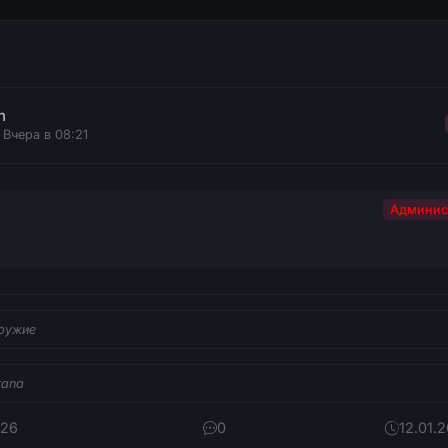
n
 Вчера в 08:21
Админис
ружие
tana
126
0
12.01.