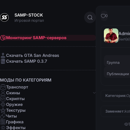
SAMP-STOCK
0
Игровой портал
Admi
Мониторинг SAMP-серверов
Был(а)
Cкачать GTA San Andreas
Cкачать SAMP 0.3.7
Группа
Публикации
МОДЫ ПО КАТЕГОРИЯМ
Транспорт
Скины
Категория:
О
Скрипты
Банды
Оружие
Афро-американцы
Текстуры
Заменяет:
ka
Латино
Читы
Мафии
Графика
Организации
Эффекты