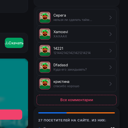
Серега
нельзя ли сделать таймер на появление руды?
Xamoevi
XAXAAX
Скачать
14221
1214421421421421214214
Dfadasd
Куда его закидыавть?
кристина
спасибо хорошо
Все комментарии
27 ПОСЕТИТЕЛЕЙ НА САЙТЕ. ИЗ НИХ: