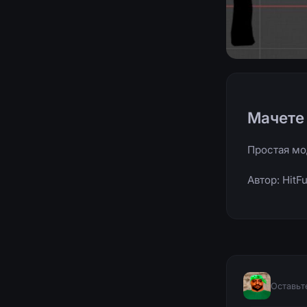
Мачете
Простая мо
Автор: HitF
Оставьт