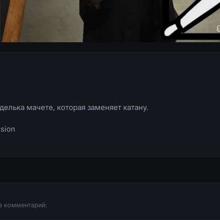
делька мачете, которая заменяет катану.
usion
е комментарий: