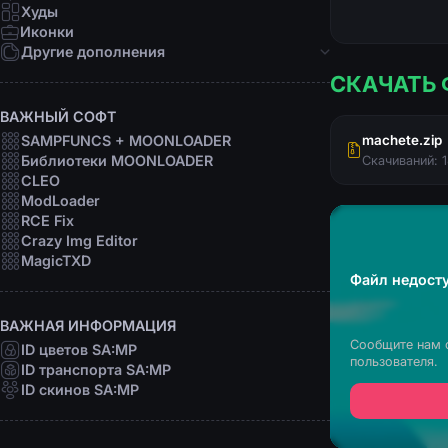
Девушки
Худы
Персоны
Иконки
Рофл
Другие дополнения
СКАЧАТЬ 
Звуки
Анимации
ВАЖНЫЙ СОФТ
Шрифты
SAMPFUNCS + MOONLOADER
machete.zip
Прицелы
Библиотеки MOONLOADER
Скачиваний: 
Радары
CLEO
Программы
ModLoader
RCE Fix
Crazy Img Editor
MagicTXD
Файл недосту
ВАЖНАЯ ИНФОРМАЦИЯ
Сообщите нам 
ID цветов SA:MP
пользователя.
ID транспорта SA:MP
ID скинов SA:MP