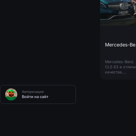
Mer
Mercedes-Benz
CLS 63 в отлич
качестве,
заменяет
выбранную вам
модель. -
Авторизация
Качественная
Войти на сайт
модель. -
Качественный
салон. -
Качественные
шины и диски. -
Реалистичные
фары. -
Собственная тен