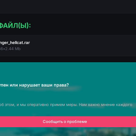
ФАЙЛ(Ы):
ger_hellcat.rar
36
•
2.44 Mb
пен или нарушает ваши права?
об этом, и мы оперативно примем меры. Нам важно мнение каждого
Сообщить о проблеме