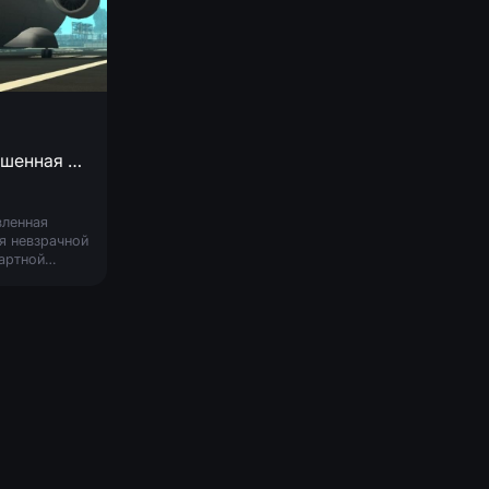
Улучшенная Андромеда
ленная
я невзрачной
артной
омеды".
нности:
ие турбины с
ктом
тия Рабочая
 Правильный
ер
стимость со
away