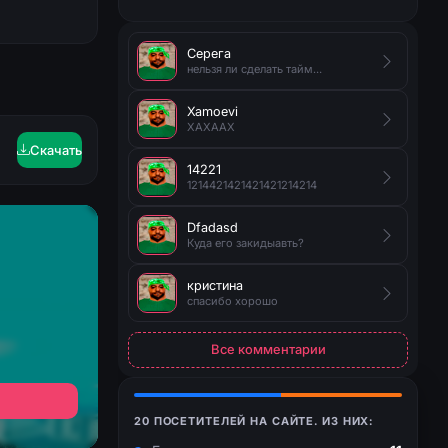
Серега
нельзя ли сделать таймер на появление руды?
Xamoevi
XAXAAX
Скачать
14221
1214421421421421214214
Dfadasd
Куда его закидыавть?
кристина
спасибо хорошо
Все комментарии
20 ПОСЕТИТЕЛЕЙ НА САЙТЕ. ИЗ НИХ: