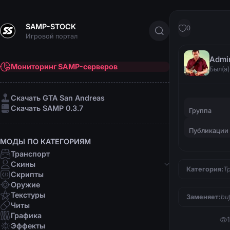
SAMP-STOCK
0
Игровой портал
Admi
Мониторинг SAMP-серверов
Был(а)
Cкачать GTA San Andreas
Cкачать SAMP 0.3.7
Группа
Публикации
МОДЫ ПО КАТЕГОРИЯМ
Транспорт
Скины
Категория:
Т
Скрипты
Банды
Оружие
Афро-американцы
Текстуры
Заменяет:
bu
Латино
Читы
Мафии
Графика
Организации
Эффекты