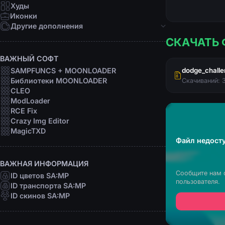
Девушки
Худы
Персоны
Иконки
Рофл
Другие дополнения
СКАЧАТЬ 
Звуки
Анимации
ВАЖНЫЙ СОФТ
Шрифты
SAMPFUNCS + MOONLOADER
dodge_challen
Прицелы
Библиотеки MOONLOADER
Скачиваний: 
Радары
CLEO
Программы
ModLoader
RCE Fix
Crazy Img Editor
MagicTXD
Файл недосту
ВАЖНАЯ ИНФОРМАЦИЯ
Сообщите нам 
ID цветов SA:MP
пользователя.
ID транспорта SA:MP
ID скинов SA:MP