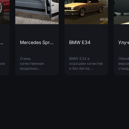
cedes-Benz CLS 63
Mercedes Sprinter 2019
BMW E34
Очень
BMW E34 в
Обнов
ном
качественная
хорошем качестве
верси
моделька
и без багов,
станд
микроавтобуса
отлично
"Андр
и
Mercedes Sprinter
смотрится в игре.
Особе
2019 года с
Заменяет "merit".
Рабоч
хорошо
эффе
проработанным
размы
интерьером в
дверь
грузовой версии
разм
(без доп. сидений).
Cовме
Stow
ь.