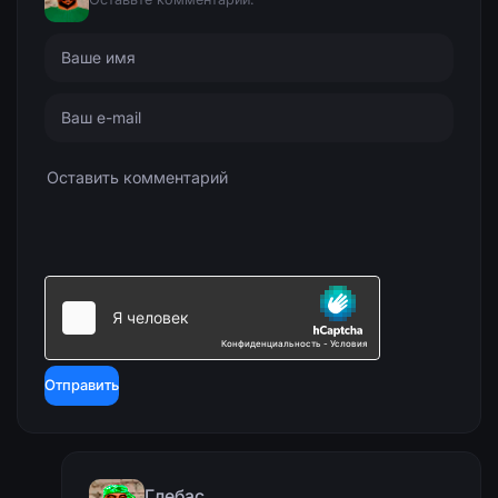
Отправить
Глебас