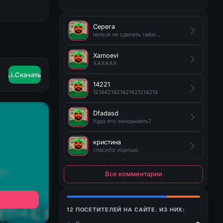
Серега
нельзя ли сделать таймер на появление руды?
Xamoevi
XAXAAX
Скачать
14221
1214421421421421214214
Dfadasd
Куда его закидыавть?
кристина
спасибо хорошо
Все комментарии
12 ПОСЕТИТЕЛЕЙ НА САЙТЕ. ИЗ НИХ: