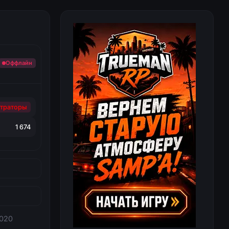
Оффлайн
траторы
1 674
2020