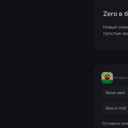
Zero в 
Новый скин 
простые кр
Оставьт