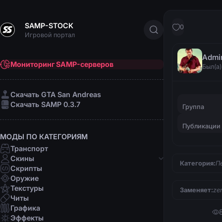
SAMP-STOCK
0
Игровой портал
Admi
Мониторинг SAMP-серверов
Был(а)
Cкачать GTA San Andreas
Cкачать SAMP 0.3.7
Группа
Публикации
МОДЫ ПО КАТЕГОРИЯМ
Транспорт
Скины
Категория:
П
Скрипты
Банды
Оружие
Афро-американцы
Текстуры
Заменяет:
ze
Латино
Читы
Мафии
Графика
Организации
Эффекты