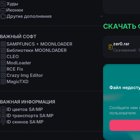
Девушки
Худы
Персоны
Иконки
Рофл
Другие дополнения
СКАЧАТЬ 
Звуки
Анимации
ВАЖНЫЙ СОФТ
Шрифты
SAMPFUNCS + MOONLOADER
zer0.rar
Прицелы
Библиотеки MOONLOADER
Скачиваний: 
Радары
CLEO
Программы
ModLoader
RCE Fix
Crazy Img Editor
MagicTXD
Файл недосту
ВАЖНАЯ ИНФОРМАЦИЯ
Сообщите нам 
ID цветов SA:MP
пользователя.
ID транспорта SA:MP
ID скинов SA:MP