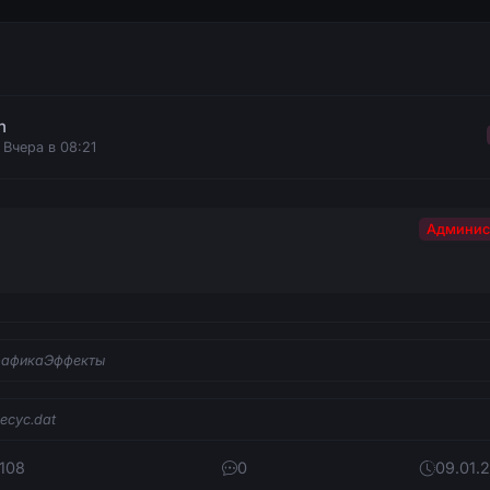
n
 Вчера в 08:21
Админис
рафикаЭффекты
mecyc.dat
 108
0
09.01.