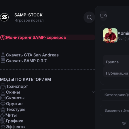
SAMP-STOCK
0
Игровой портал
Admi
Мониторинг SAMP-серверов
Был(а)
Cкачать GTA San Andreas
Cкачать SAMP 0.3.7
Группа
Публикации
МОДЫ ПО КАТЕГОРИЯМ
Транспорт
Скины
Категория:
Г
Скрипты
Банды
Оружие
Афро-американцы
Текстуры
Заменяет:
ti
Латино
Читы
Мафии
Графика
1
Организации
Эффекты