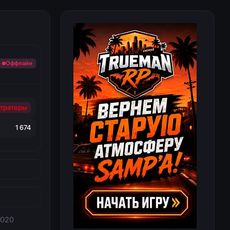
Оффлайн
траторы
1 674
2020