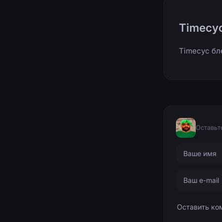
Timecyc
Timecyc бл
Оставьт