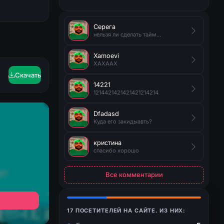
Серега
нельзя ли сделать таймер на появление руды?
Xamoevi
XAXAAX
Скачать
14221
1214421421421421214214
Dfadasd
Куда его закидыавть?
кристина
спасибо хорошо
Все комментарии
17 ПОСЕТИТЕЛЕЙ НА САЙТЕ. ИЗ НИХ: