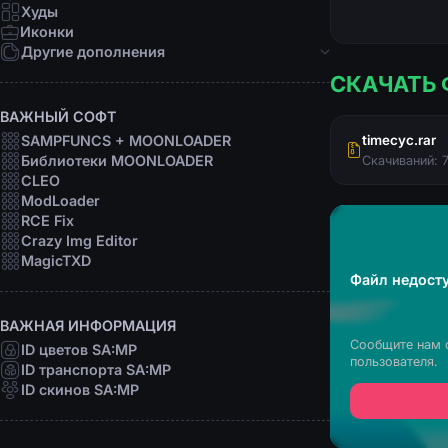
Девушки
Худы
Персоны
Иконки
Рофл
Другие дополнения
СКАЧАТЬ 
Звуки
Анимации
ВАЖНЫЙ СОФТ
Шрифты
SAMPFUNCS + MOONLOADER
timecyc.rar
Прицелы
Библиотеки MOONLOADER
Скачиваний: 
Радары
CLEO
Программы
ModLoader
RCE Fix
Crazy Img Editor
MagicTXD
Файл недосту
ВАЖНАЯ ИНФОРМАЦИЯ
Сообщите нам 
ID цветов SA:MP
пользователя.
ID транспорта SA:MP
ID скинов SA:MP