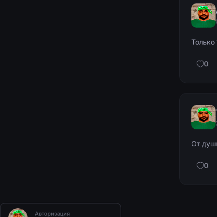
Только 
0
От душ
0
Авторизация