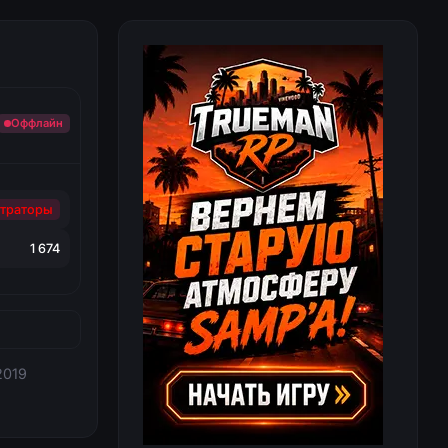
Оффлайн
траторы
1 674
2019