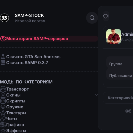
SAMP-STOCK
1
Игровой портал
Admi
Мониторинг SAMP-серверов
Был(а)
Cкачать GTA San Andreas
Cкачать SAMP 0.3.7
Группа
Публикации
МОДЫ ПО КАТЕГОРИЯМ
Транспорт
Скины
Категория:
И
Скрипты
Банды
Оружие
8
Афро-американцы
Текстуры
Латино
Читы
Мафии
Графика
Организации
Эффекты