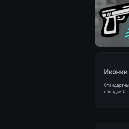
Иконки 
Стандартны
обводок ).