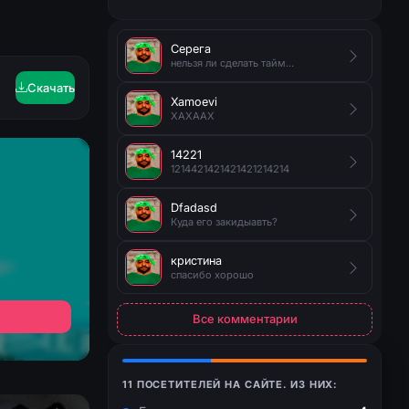
Серега
нельзя ли сделать таймер на появление руды?
Скачать
Xamoevi
XAXAAX
14221
1214421421421421214214
Dfadasd
Куда его закидыавть?
кристина
спасибо хорошо
Все комментарии
11 ПОСЕТИТЕЛЕЙ НА САЙТЕ. ИЗ НИХ: