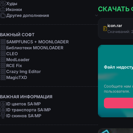
Девушки
Худы
СКАЧАТЬ 
Персоны
Иконки
Рофл
Другие дополнения
Звуки
icon.rar
Анимации
Скачиваний: 
ВАЖНЫЙ СОФТ
Шрифты
SAMPFUNCS + MOONLOADER
Прицелы
Библиотеки MOONLOADER
Радары
CLEO
Программы
ModLoader
RCE Fix
Файл недосту
Crazy Img Editor
MagicTXD
Сообщите нам 
пользователя.
ВАЖНАЯ ИНФОРМАЦИЯ
ID цветов SA:MP
ID транспорта SA:MP
ID скинов SA:MP