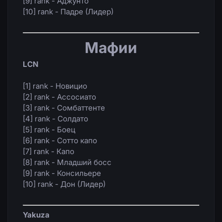
[9] rank - Аджунто
[10] rank - Падре (Лидер)
Мафии
LCN
[1] rank - Новицио
[2] rank - Ассосиато
[3] rank - Сомбаттенте
[4] rank - Солдато
[5] rank - Боец
[6] rank - Сотто капо
[7] rank - Капо
[8] rank - Младший босс
[9] rank - Консильере
[10] rank - Дон (Лидер)
Yakuza