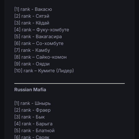
[1] rank - Вакасю
[2] rank - Сятэй
[3] rank - Кёдай
[4] rank – Фуку-хомбуте
[5] rank - Вакагасира
[6] rank – Со-хомбуте
[7] rank - Камбу
[8] rank – Сайко-комон
[9] rank - Оядзи
[10] rank – Кумите (Лидер)
Russian Mafia
[1] rank - Шнырь
[2] rank - Фраер
[3] rank - Бык
[4] rank - Барыга
[5] rank - Блатной
[6] rank - Свояк