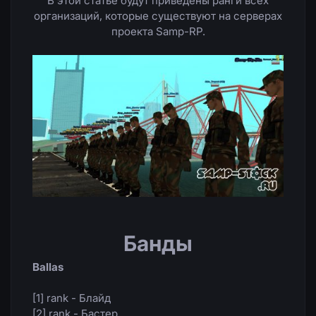
В этой статье будут приведены ранги всех
организаций, которые существуют на серверах
проекта Samp-RP.
Банды
Ballas
[1] rank - Блайд
[2] rank - Бастер