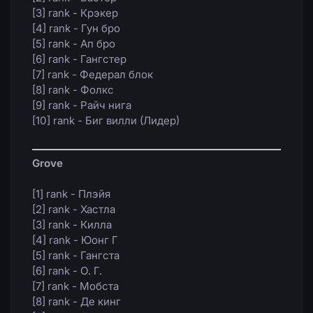
[3] rank - Крэкер
[4] rank - Гун бро
[5] rank - Ап бро
[6] rank - Гангстер
[7] rank - Федерал блок
[8] rank - Фолкс
[9] rank - Райч нига
[10] rank - Биг вилли (Лидер)
Grove
[1] rank - Плэйя
[2] rank - Хастла
[3] rank - Килла
[4] rank - Юонг Г
[5] rank - Гангста
[6] rank - О. Г.
[7] rank - Мобста
[8] rank - Де кинг