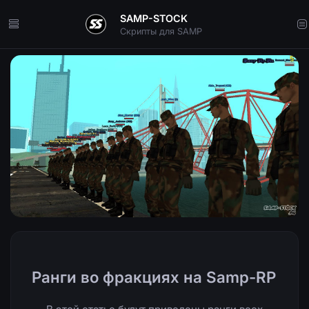
SAMP-STOCK
Скрипты для SAMP
Ранги во фракциях на Samp-RP