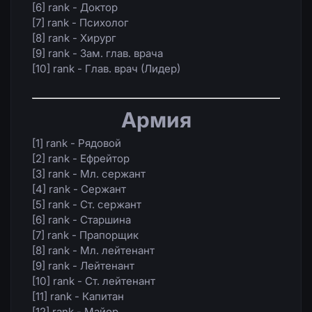
[6] rank - Доктор
[7] rank - Психолог
[8] rank - Хирург
[9] rank - Зам. глав. врача
[10] rank - Глав. врач (Лидер)
Армия
[1] rank - Рядовой
[2] rank - Ефрейтор
[3] rank - Мл. сержант
[4] rank - Сержант
[5] rank - Ст. сержант
[6] rank - Старшина
[7] rank - Прапорщик
[8] rank - Мл. лейтенант
[9] rank - Лейтенант
[10] rank - Ст. лейтенант
[11] rank - Капитан
[12] rank - Майор