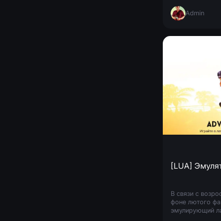
Admin
В связи с возр
фоне лютого фак
эмулирующий ла
особенно актуал