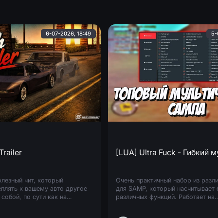
6-07-2026, 18:49
5-
Trailer
[LUA] Ultra Fuck - Гибкий 
олезный чит, который
Очень практичный набор из разл
еплять к вашему авто другое
для SAMP, который насчитывает 
 собой, по сути как на
различных функций. Работает на
лько вообще на любой машине.
большинствах серверах. Помимо
ли видеть также в видео
читов, содержит в себе специаль