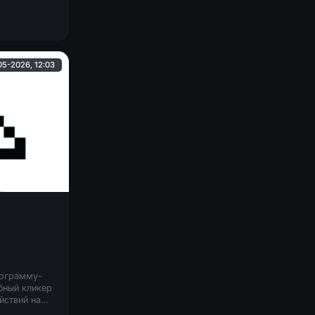
 не хотите
05-2026, 12:03
рограмму-
бный кликер
йствий на
та. Он гибко