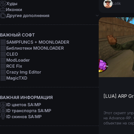
Девушки
Худы
Lolik
Персоны
Иконки
Рофл
Другие дополнения
Звуки
Анимации
ВАЖНЫЙ СОФТ
Шрифты
SAMPFUNCS + MOONLOADER
Прицелы
Библиотеки MOONLOADER
Радары
CLEO
Программы
ModLoader
RCE Fix
Crazy Img Editor
MagicTXD
[LUA] ARP Gra
ВАЖНАЯ ИНФОРМАЦИЯ
ID цветов SA:MP
ID транспорта SA:MP
Этот скрипт упр
ID скинов SA:MP
на Advance-RP.
объектам на сер
чужим и ставит 
Функционал: Ав