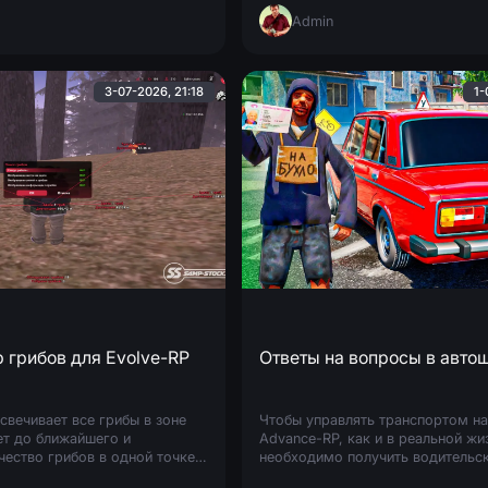
Admin
3-07-2026, 21:18
1-
 грибов для Evolve-RP
свечивает все грибы в зоне
Чтобы управлять транспортом на
ет до ближайшего и
Advance-RP, как и в реальной жи
ество грибов в одной точке.
необходимо получить водительск
dgrib Требуется Samp.Events
Для этого нужно посетить автош