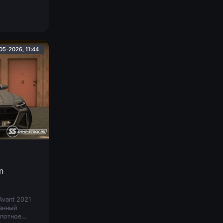
05-2026, 11:44
n
Avant 2021
анный
апотное