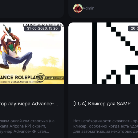
успешно пройти экзамен. Если вы
Admin
31-05-2026, 15:20
26-
[LUA] Эмулятор лаунчера Advance-RP
[LUA] Кликер для SAMP
осшим онлайном старичка (на
Нет необходимости скачивать п
апа Arizona RP) скрипт,
кликер, особенно когда есть удо
унчер Advance-RP стал
для автоматизации некоторых де
ен. Достаточно закинуть его
SAMP-серверах в виде LUA-скрип