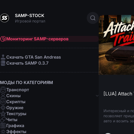
SAMP-STOCK
Игровой портал
Мониторинг SAMP-серверов
Cкачать GTA San Andreas
Cкачать SAMP 0.3.7
МОДЫ ПО КАТЕГОРИЯМ
Транспорт
[LUA] Attach 
Скины
Скрипты
Банды
Оружие
Интересный и п
Афро-американцы
Текстуры
позволяет приц
Латино
Читы
авто и возить за
Мафии
Графика
эвакуаторе, то
Организации
Этот чит вы мог
Эффекты