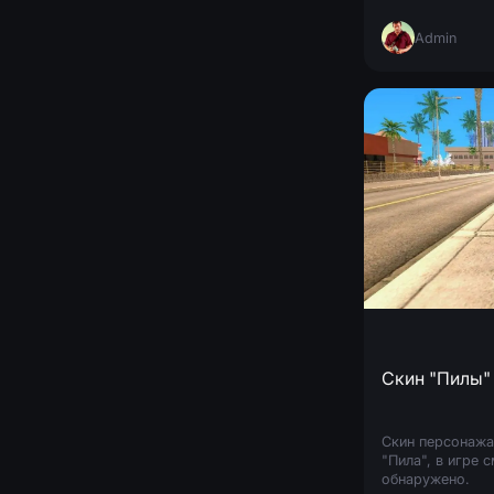
в папку Moonloa
Admin
Скин "Пилы"
Скин персонажа
"Пила", в игре 
обнаружено.