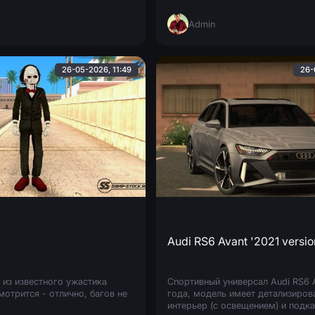
der, и сервер будет
настраивается, также имеется
Admin
26-05-2026, 11:49
26-
Audi RS6 Avant '2021 versio
 из известного ужастика
Спортивный универсал Audi RS6 
смотрится - отлично, багов не
года, модель имеет детализиров
интерьер (с освещением) и подк