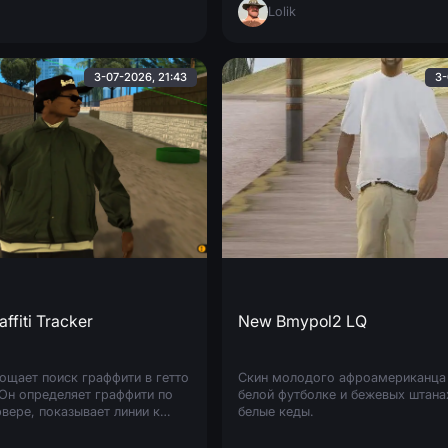
Lolik
3-07-2026, 21:43
3-
ffiti Tracker
New Bmypol2 LQ
ощает поиск граффити в гетто
Скин молодого афроамериканца
 Он определяет граффити по
белой футболке и бежевых штанах
вере, показывает линии к
белые кеды.
белую метку на радаре.
томатическое