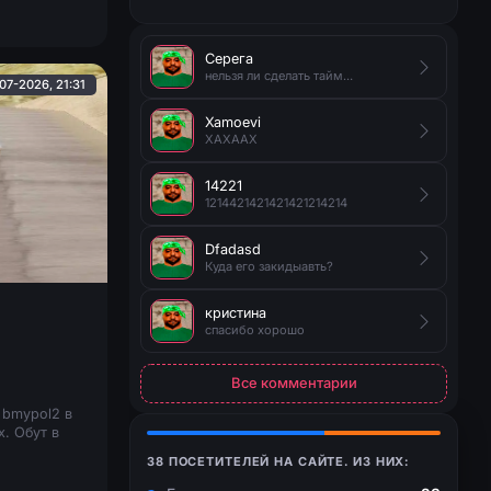
Серега
нельзя ли сделать таймер на появление руды?
07-2026, 21:31
Xamoevi
XAXAAX
14221
1214421421421421214214
Dfadasd
Куда его закидыавть?
кристина
спасибо хорошо
Все комментарии
 bmypol2 в
. Обут в
38 ПОСЕТИТЕЛЕЙ НА САЙТЕ. ИЗ НИХ: