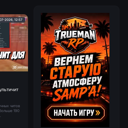
07-2026, 12:57
мультичит
ичных читов
больше 190
 обычных
ные функции,