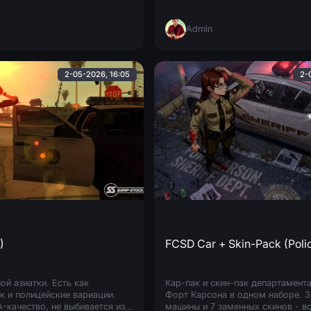
пространство, рабочие поврежде
качественно прописанную технич
Admin
2-05-2026, 16:05
2-
)
ой азиатки. Есть как
Кар-пак и скин-пак департамент
к и полицейские вариации.
Форт Карсона в одном наборе. 3
-качество, не выбивается из
машины и 7 заменных скинов - в