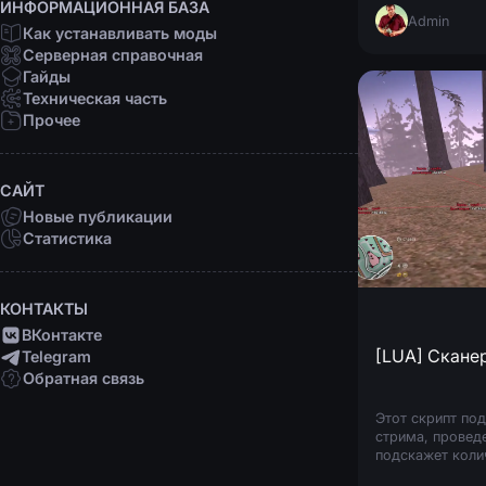
ИНФОРМАЦИОННАЯ БАЗА
Admin
Как устанавливать моды
Серверная справочная
Гайды
Техническая часть
Прочее
САЙТ
Новые публикации
Статистика
КОНТАКТЫ
ВКонтакте
[LUA] Сканер
Telegram
Обратная связь
Этот скрипт под
стрима, провед
подскажет колич
Активация: /fin