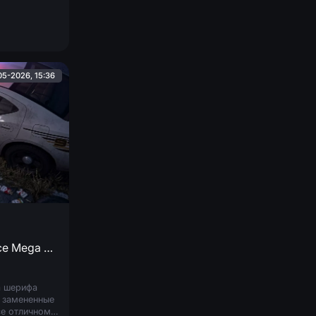
ние кузова и
ескую часть.
05-2026, 15:36
FCSD Car + Skin-Pack (Police Mega Pack)
а шерифа
 замененные
се отличном