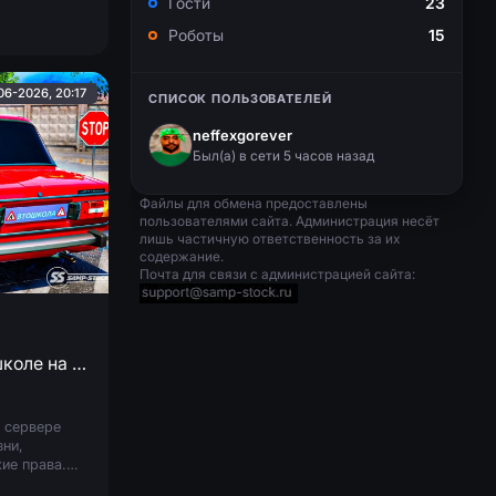
Гости
23
Роботы
15
06-2026, 20:17
СПИСОК ПОЛЬЗОВАТЕЛЕЙ
neffexgorever
Был(a) в сети 5 часов назад
Файлы для обмена предоставлены
пользователями сайта. Администрация несёт
лишь частичную ответственность за их
содержание.
Почта для связи с администрацией сайта:
Ответы на вопросы в автошколе на Адванс РП
 сервере
зни,
ие права.
колу и