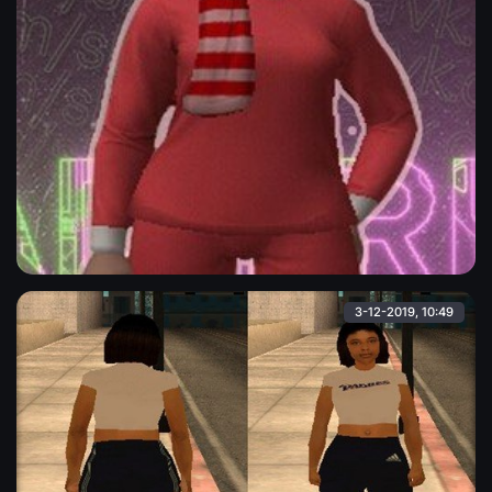
Девушка в новогоднем костюме
Девушка "hfyri" в новогоднем костюме ( бело-красные
шапка и шарф, красный свитер и штаны, красные ботинки ).
Модель в высоком качестве, детализация на высшем
уровне.
Admin
3-12-2019, 10:49