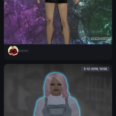
Hfyri в чёрном платье
Девушка-hfyri в чёрном коротком платье и в туфлях на
высоких каблуках.
Admin
3-12-2019, 10:58