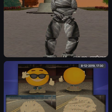
Мультяшный робот ( рофл )
Рофл-скин мультяшного робота, скин в высоком качестве.
Admin
8-12-2019, 17:30