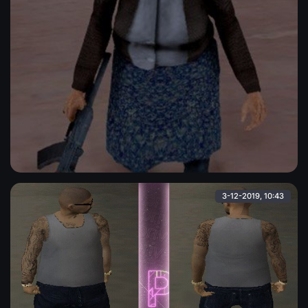
New hfost
Скин старушки hfost в немного другой стилизации, модель в
высоком качестве, детализация отличная.
Admin
3-12-2019, 10:43