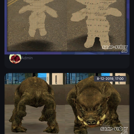
2 рофл-скина
2 рофл скина. Улыбающийся смайлик с зафиксированными
руками и человек-бумажка.
Admin
8-12-2019, 17:00