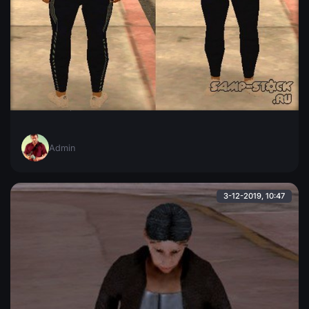
Hfyri в белой майке
Hfyri в белой майке с открытым животом, легинсах "Adidas"
и в белых кроссах.
Admin
3-12-2019, 10:47