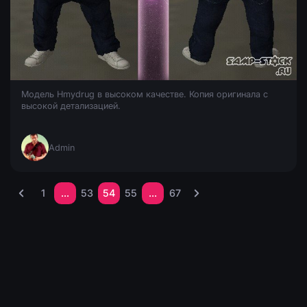
Hmydrug ( HQ )
Модель Hmydrug в высоком качестве. Копия оригинала с
высокой детализацией.
Admin
1
...
53
54
55
...
67