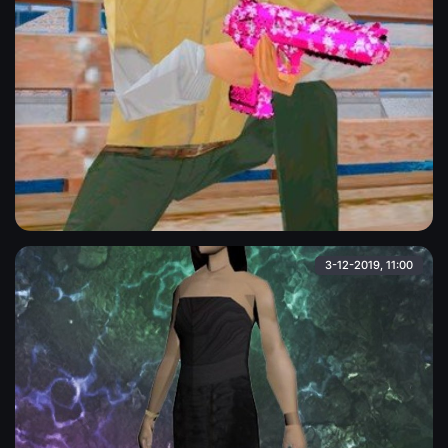
Девушка в жёлтой рубашке и кепке
Девушка-Hfyst в чёрной кепке, жёлто-белой рубашке,
зелёных штанах и кроссовках.
Admin
3-12-2019, 11:00