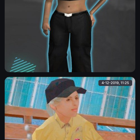
Hfyst в чёрной майке и штанах
Девушка-hfyst в чёрной майке с открытым животом и
чёрных штанах, обута в кеды.
Admin
4-12-2019, 11:25