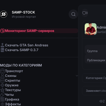
SAMP-STOCK
0
Игровой портал
Admi
Мониторинг SAMP-серверов
Был(а)
Cкачать GTA San Andreas
Cкачать SAMP 0.3.7
Группа
Публикации
МОДЫ ПО КАТЕГОРИЯМ
Транспорт
Скины
Категория:
О
Скрипты
Банды
Оружие
Афро-американцы
Текстуры
Заменяет:
de
Латино
Читы
Мафии
Графика
2
Организации
Эффекты