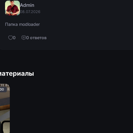
Admin
08.07.2026
Папка
modloader
0
0 ответов
материалы
:00