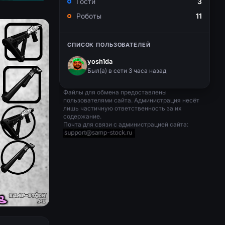
Гости
3
Роботы
11
СПИСОК ПОЛЬЗОВАТЕЛЕЙ
yosh1da
Был(a) в сети 3 часа назад
Файлы для обмена предоставлены
пользователями сайта. Администрация несёт
лишь частичную ответственность за их
содержание.
Почта для связи с администрацией сайта: