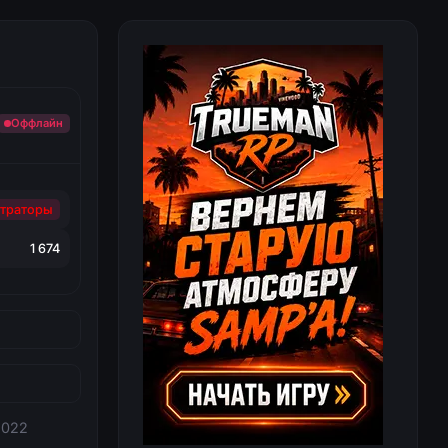
Оффлайн
траторы
1 674
2022