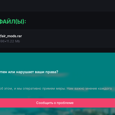
ФАЙЛ(Ы):
air_mods.rar
696
•
11.22 Mb
пен или нарушает ваши права?
об этом, и мы оперативно примем меры. Нам важно мнение каждого
Сообщить о проблеме