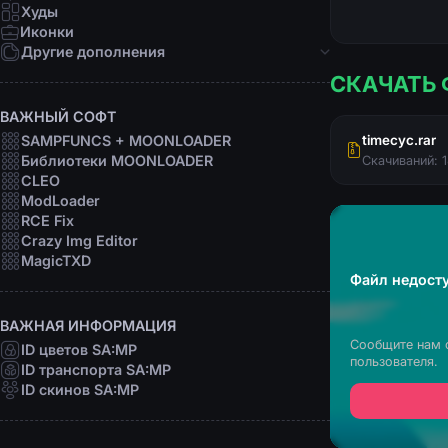
Девушки
Худы
Персоны
Иконки
Рофл
Другие дополнения
СКАЧАТЬ 
Звуки
Анимации
ВАЖНЫЙ СОФТ
Шрифты
SAMPFUNCS + MOONLOADER
timecyc.rar
Прицелы
Библиотеки MOONLOADER
Скачиваний: 
Радары
CLEO
Программы
ModLoader
RCE Fix
Crazy Img Editor
MagicTXD
Файл недосту
ВАЖНАЯ ИНФОРМАЦИЯ
Сообщите нам 
ID цветов SA:MP
пользователя.
ID транспорта SA:MP
ID скинов SA:MP