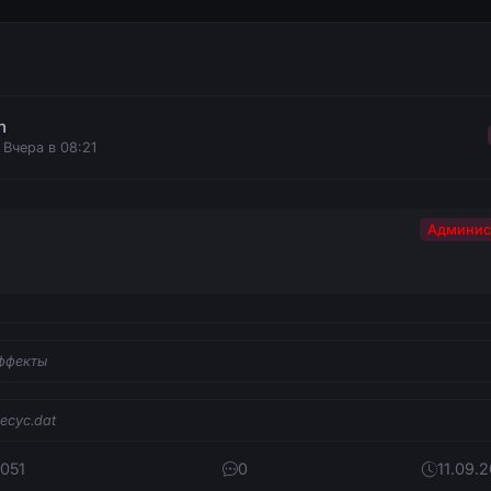
n
 Вчера в 08:21
Админис
ффекты
mecyc.dat
 051
0
11.09.