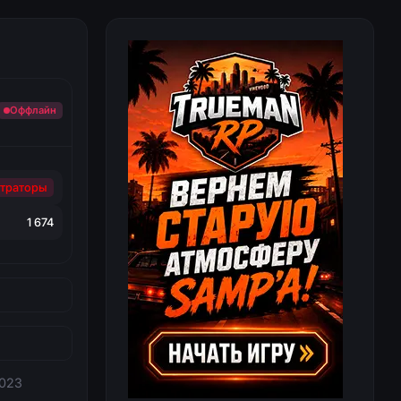
Оффлайн
траторы
1 674
2023