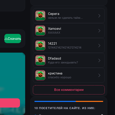
Серега
нельзя ли сделать таймер на появление руды?
Xamoevi
XAXAAX
Скачать
14221
1214421421421421214214
Dfadasd
Куда его закидыавть?
кристина
спасибо хорошо
Все комментарии
10 ПОСЕТИТЕЛЕЙ НА САЙТЕ. ИЗ НИХ: