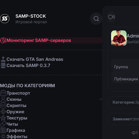
SAMP-STOCK
0
Игровой портал
Admi
Мониторинг SAMP-серверов
Был(а)
Cкачать GTA San Andreas
Cкачать SAMP 0.3.7
Группа
Публикации
МОДЫ ПО КАТЕГОРИЯМ
Транспорт
Скины
Категория:
Э
Скрипты
Банды
Оружие
Афро-американцы
Текстуры
Заменяет:
ti
Латино
Читы
Мафии
Графика
1
Организации
Эффекты