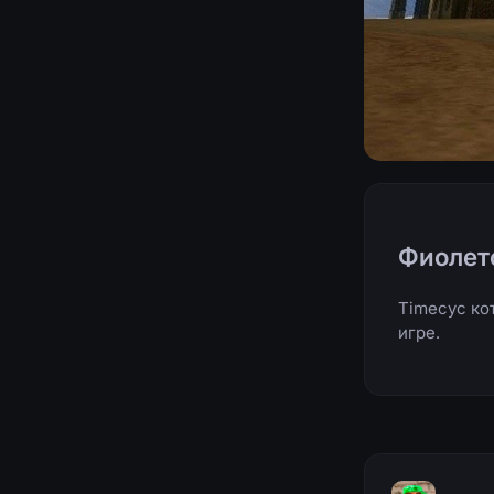
Фиолет
Timecyc ко
игре.