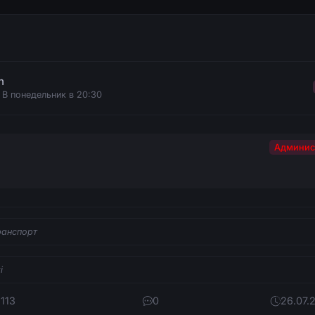
n
 В понедельник в 20:30
Админис
ранспорт
i
 113
0
26.07.