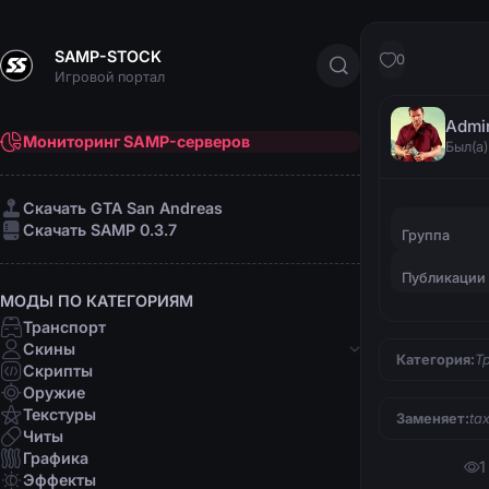
SAMP-STOCK
0
Игровой портал
Admi
Мониторинг SAMP-серверов
Был(а)
Cкачать GTA San Andreas
Cкачать SAMP 0.3.7
Группа
Публикации
МОДЫ ПО КАТЕГОРИЯМ
Транспорт
Скины
Категория:
Т
Скрипты
Банды
Оружие
Афро-американцы
Текстуры
Заменяет:
tax
Латино
Читы
Мафии
Графика
1
Организации
Эффекты