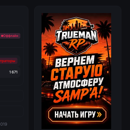
Оффлайн
траторы
1 671
2019