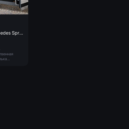
Mercedes Sprinter 2019
ь
твенная
лька
автобуса
des Sprinter
года с
шо
аботанным
ьером в
вой версии
оп. сидений).