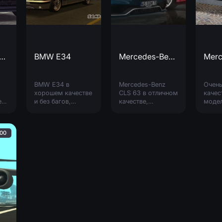
ge Challenger Hellcat
BMW E34
Mercedes-Benz CLS 63
BMW E34 в
Mercedes-Benz
Очен
хорошем качестве
CLS 63 в отличном
качес
e
и без багов,
качестве,
моде
t,
отлично
заменяет
микро
ьно
смотрится в игре.
выбранную вами
Merce
Заменяет "merit".
модель. -
2019 
:00
Качественная
хоро
модель. -
прор
Качественный
интер
салон. -
грузо
Качественные
(без д
шины и диски. -
Реалистичные
фары. -
Собственная тень.
-