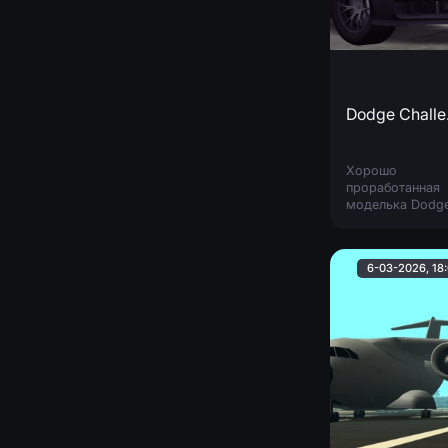
Dod
Хорошо
проработанная
моделька Dodg
Challenger Hellca
которая не сил
выбивается из
6-03-2026, 18
стилистики ГТА.
Есть ночная
подсветка
интерьера.
Заменяет
Буффало.