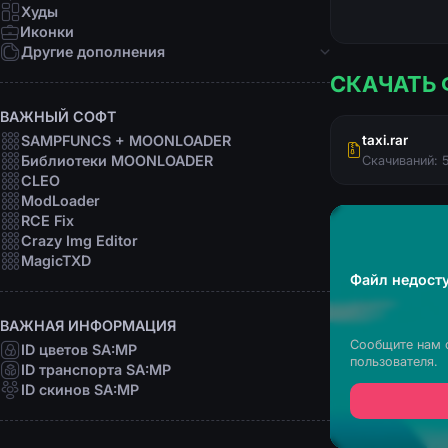
Девушки
Худы
Персоны
Иконки
Рофл
Другие дополнения
СКАЧАТЬ 
Звуки
Анимации
ВАЖНЫЙ СОФТ
Шрифты
SAMPFUNCS + MOONLOADER
taxi.rar
Прицелы
Библиотеки MOONLOADER
Скачиваний: 
Радары
CLEO
Программы
ModLoader
RCE Fix
Crazy Img Editor
MagicTXD
Файл недосту
ВАЖНАЯ ИНФОРМАЦИЯ
Сообщите нам 
ID цветов SA:MP
пользователя.
ID транспорта SA:MP
ID скинов SA:MP