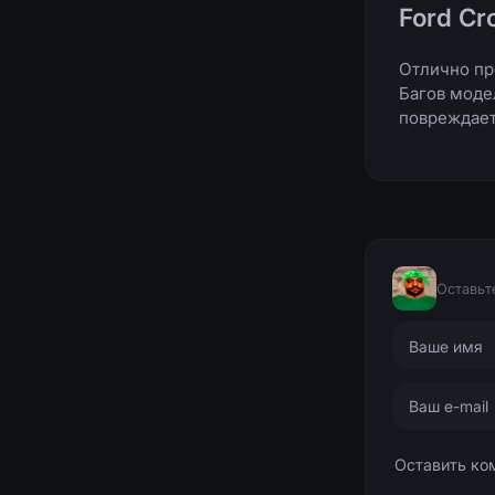
Ford Cro
Отлично про
Багов моде
повреждает
Оставьт