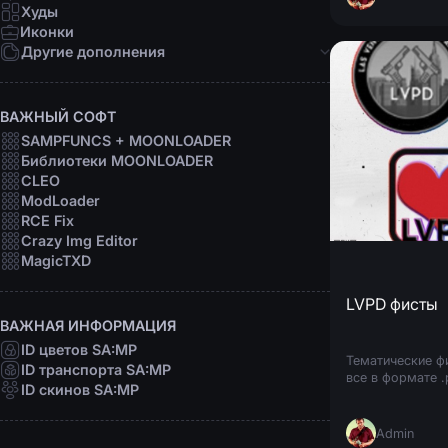
Девушки
Худы
Персоны
Иконки
Рофл
Другие дополнения
Звуки
Анимации
ВАЖНЫЙ СОФТ
Шрифты
SAMPFUNCS + MOONLOADER
Прицелы
Библиотеки MOONLOADER
Радары
CLEO
Программы
ModLoader
RCE Fix
Crazy Img Editor
MagicTXD
LVPD фисты
ВАЖНАЯ ИНФОРМАЦИЯ
ID цветов SA:MP
Тематические ф
ID транспорта SA:MP
все в формате .
ID скинов SA:MP
Admin