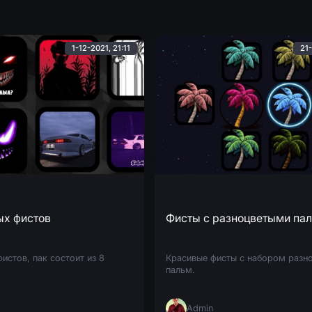
1-12-2021, 21:11
21-
ых фистов
Фисты с разноцветыми па
истов, пак состоит из 8
Красивые фисты с набором разн
пальм.
Admin