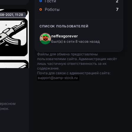
Гости
2
Роботы
7
08-2021, 11:28
СПИСОК ПОЛЬЗОВАТЕЛЕЙ
neffexgorever
Был(a) в сети 8 часов назад
Файлы для обмена предоставлены
пользователями сайта. Администрация несёт
лишь частичную ответственность за их
содержание.
Почта для связи с администрацией сайта:
тересном
онок.