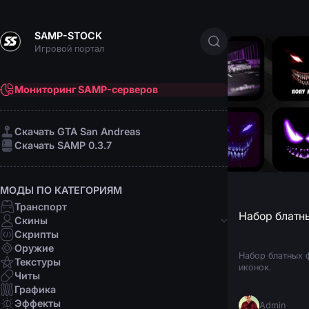
SAMP-STOCK
Игровой портал
Мониторинг SAMP-серверов
Cкачать GTA San Andreas
Cкачать SAMP 0.3.7
МОДЫ ПО КАТЕГОРИЯМ
Транспорт
Набор блатн
Скины
Скрипты
Банды
Оружие
Набор блатных ф
Афро-американцы
Текстуры
иконок.
Латино
Читы
Мафии
Графика
Организации
Эффекты
Admin