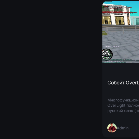
Собейт OverL
Многофункциона
OverLight полн
русский язык ( 
Отличительные 
вредительских 
добавлять
Admin