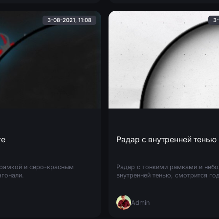
3-08-2021, 11:08
3-
re
Радар с внутренней тенью
 рамкой и серо-красным
Радар с тонкими рамками и неб
агонали.
внутренней тенью, смотрится го
Admin