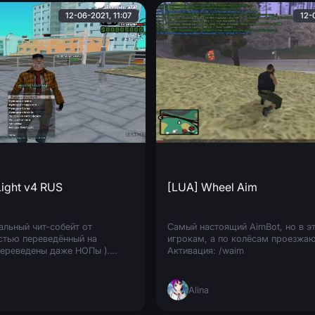
12-06-2021, 11:07
12-
ight v4 RUS
[LUA] Wheel Aim
льный чит-собейт от
Самый настоящий AimBot, но в эт
остью переведённый на
игрокам, а по колёсам проезжа
переведены даже НОПы ).
Активация: /waim
особенности: большое кол-во
читов и возможность
Alina