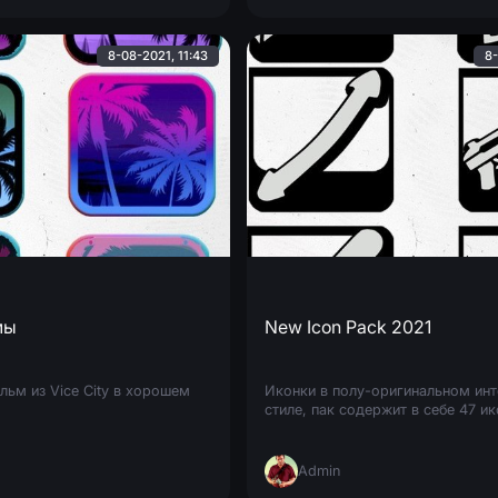
8-08-2021, 11:43
8-
мы
New Icon Pack 2021
льм из Vice City в хорошем
Иконки в полу-оригинальном ин
стиле, пак содержит в себе 47 ик
Admin