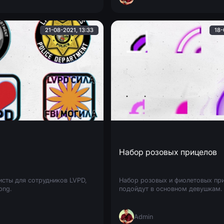
21-08-2021, 13:33
18-
Набор розовых прицелов
исты для сотрудников LVPD,
Набор розовых и фиолетовых пр
png.
подойдут в основном девушкам.
Admin