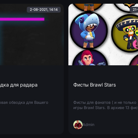
2-08-2021, 14:14
21-
одка для радара
Фисты Brawl Stars
овая обводка для Вашего
Фисты для фанатов ( и не только
игры Brawl Stars. В архиве 13 фис
Admin