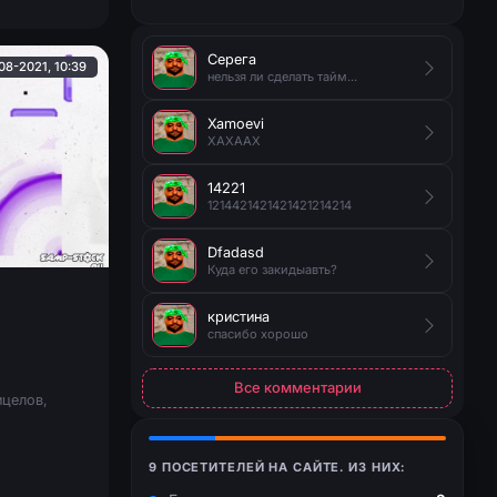
Серега
08-2021, 10:39
нельзя ли сделать таймер на появление руды?
Xamoevi
XAXAAX
14221
1214421421421421214214
Dfadasd
Куда его закидыавть?
кристина
спасибо хорошо
Все комментарии
ицелов,
9 ПОСЕТИТЕЛЕЙ НА САЙТЕ. ИЗ НИХ: