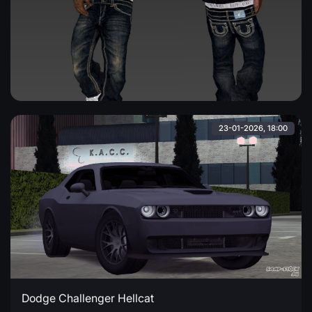
Член банды True Religion
Скин чернокожего парня в модных джинсах, белых
кроссовках и черном бомбере с логотипом банды True
Religion на спине.
23-01-2026, 18:00
Dodge Challenger Hellcat