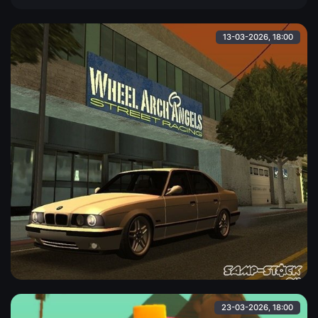
Реалистичные фары. - Собственная тень. -
13-03-2026, 18:00
BMW E34
BMW E34 в хорошем качестве и без багов, отлично
смотрится в игре. Заменяет "merit".
23-03-2026, 18:00