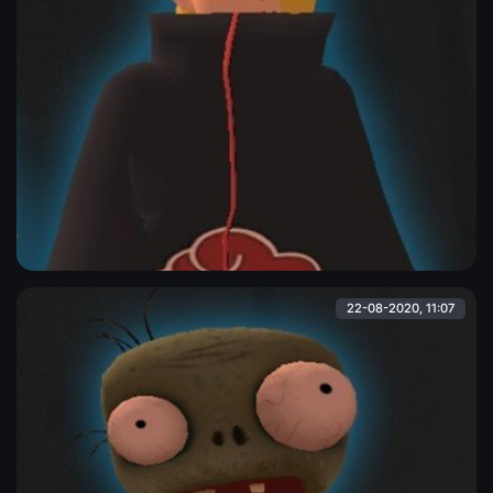
Дейдара в плаще Akatsuki
Cкин Дейдары из "Наруто" в плаще Акацуки". Модель в MQ-
качестве.
Admin
22-08-2020, 11:07