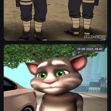
Какаши Хатаке
Персонаж "Kakashi" из аниме. MQ-качество.
Alina
13-08-2020, 08:40
Мой говорящий Том