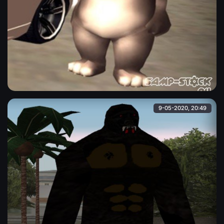
Котёнок "Том" из игры "Мой говорящий Том", которая
активно форсилась в 2013-2015 годах на мобильных
устройствах. Своеобразный "Тамагочи".
Alina
9-05-2020, 20:49