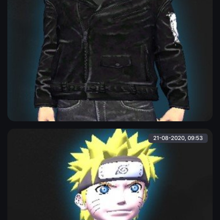
Моргенштерн
Скин известного репера и блогера - Моргенштерн'а aka
"Ананас".
Admin
21-08-2020, 09:53