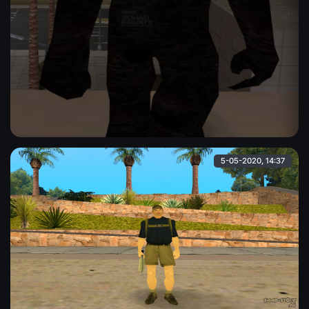
Скин бигфута
Скин бигфута из Misterix Mod. Модель скина довольно
большая ( в 1.5 раза больше обычных скинов ) и сделана в
LQ-качестве.
Alina
5-05-2020, 14:37