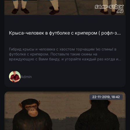
Крыса-человек в футболке с крипером ( рофл-замена )
Гибрид крысы и человека с хвостом торчащим !из спины! в
футболке с крипером. Поставьте такие скины на
враждующую с Вами банду, и угорайте каждый раз когда их
увидите.
Admin
22-11-2019, 18:42