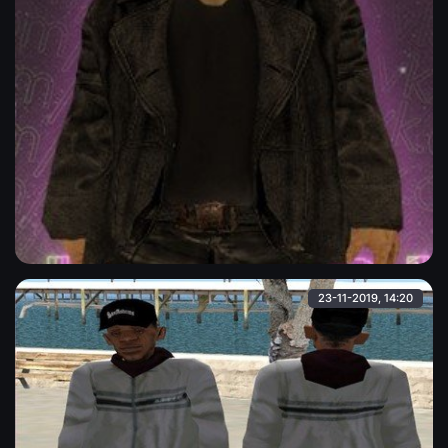
Нео из матрицы ( рофл )
Тот самый "Нео" в своей типичной одежде и чёрных очках из
трилогии "Матрица", модель в очень высоком качестве.
Admin
23-11-2019, 14:20