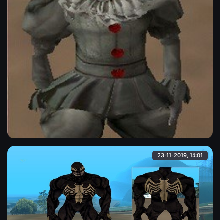
Скин Пеннивайза ( рофл )
Тот самый Пеннивайз из фильма "Оно", теперь и в штате San
Andreas.
Admin
23-11-2019, 14:01