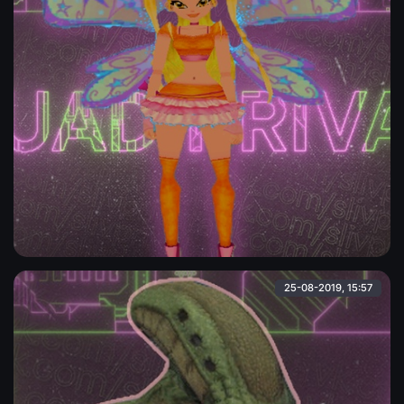
Фея "Винкс"
Одна из фей "Винкс" под рофл-заменку для Вашего
SAMP'ика.
Admin
25-08-2019, 15:57