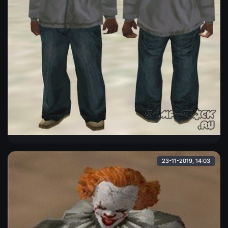
bbthin-maccer ( гибрид, рофл )
Гибрид "Мэкера" и "Большого Медведя", вернее "Большой
медведь" в одежде "Мэкера". Смотрится нелепо, но
забавно.
Admin
23-11-2019, 14:03