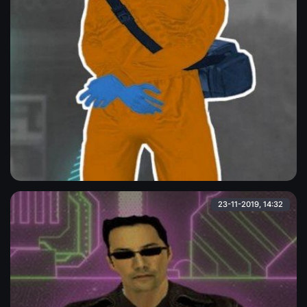
Скин в костюме хим-защиты ( HD )
Скин в костюме химической защиты. Подойдёт либо для
рофла, либо для тематических мувиков. Заменять следует на
любой нужный Вам скин.
Admin
23-11-2019, 14:32