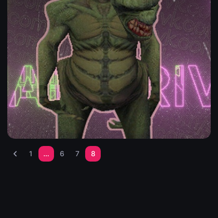
Инопланетянин
Скин инопланетянина из GTA 5, отлично подойдёт для
мувиков и просто для рофла.
Admin
1
...
6
7
8