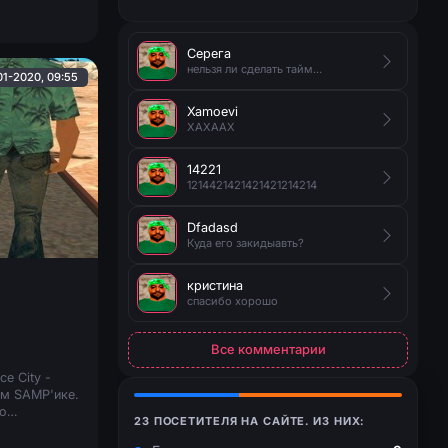
Серега
нельзя ли сделать таймер на появление руды?
01-2020, 09:55
Xamoevi
XAXAAX
14221
1214421421421421214214
Dfadasd
Куда его закидыавть?
кристина
спасибо хорошо
Все комментарии
e City -
ем SAMP'ике.
о
23 ПОСЕТИТЕЛЯ НА САЙТЕ. ИЗ НИХ: