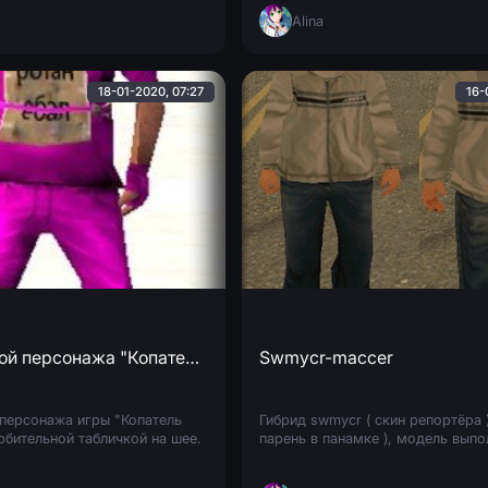
Alina
18-01-2020, 07:27
16-
Бомж с маской персонажа "Копатель Онлайн"
Swmycr-maccer
персонажа игры "Копатель
Гибрид swmycr ( скин репортёра )
рбительной табличкой на шее.
парень в панамке ), модель выпо