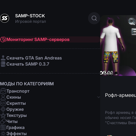
SAMP-STOCK
Игровой портал
Мониторинг SAMP-серверов
Cкачать GTA San Andreas
Cкачать SAMP 0.3.7
МОДЫ ПО КАТЕГОРИЯМ
Транспорт
Рофл-армеец 
Скины
Скрипты
Банды
Оружие
Рофл армеец в 
Афро-американцы
Текстуры
обычно носил Ге
Латино
Читы
"Счастливы Вмес
Мафии
Графика
Организации
Эффекты