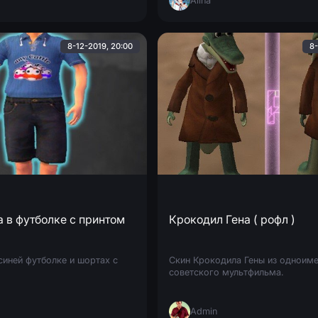
Alina
8-12-2019, 20:00
8-
 в футболке с принтом
Крокодил Гена ( рофл )
синей футболке и шортах с
Скин Крокодила Гены из одноим
советского мультфильма.
Admin