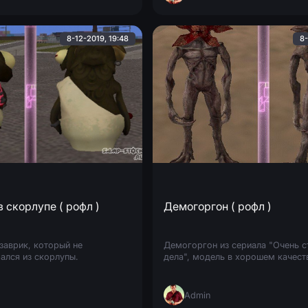
8-12-2019, 19:48
8-
 скорлупе ( рофл )
Демогоргон ( рофл )
заврик, который не
Демогоргон из сериала "Очень с
ался из скорлупы.
дела", модель в хорошем качеств
Admin