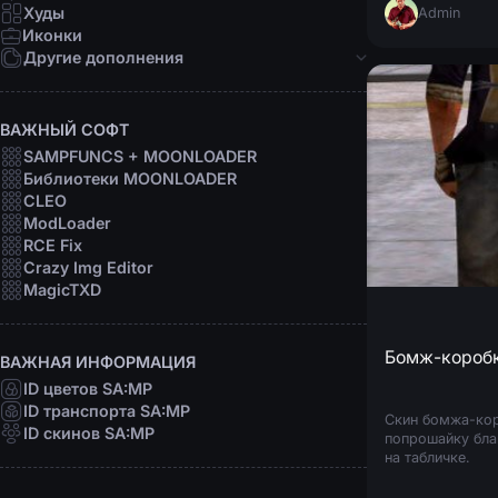
Девушки
Худы
Admin
Персоны
Иконки
Рофл
Другие дополнения
Звуки
Анимации
ВАЖНЫЙ СОФТ
Шрифты
SAMPFUNCS + MOONLOADER
Прицелы
Библиотеки MOONLOADER
Радары
CLEO
Программы
ModLoader
RCE Fix
Crazy Img Editor
MagicTXD
Бомж-короб
ВАЖНАЯ ИНФОРМАЦИЯ
ID цветов SA:MP
ID транспорта SA:MP
Скин бомжа-кор
ID скинов SA:MP
попрошайку бла
на табличке.