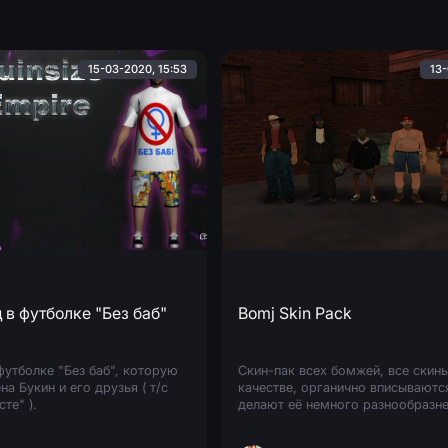
15-03-2020, 15:53
13-
в футболке "Без баб"
Bomj Skin Pack
футболке "Без баб", которую
Скин-пак всех бомжей, все скины
на Букин и его друзья ( т/с
качестве, органично вписываются
те" ).
делают её немного разнообразне