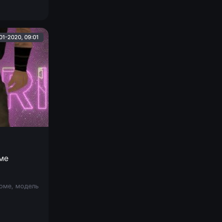
01-2020, 09:01
ме
юме, модель