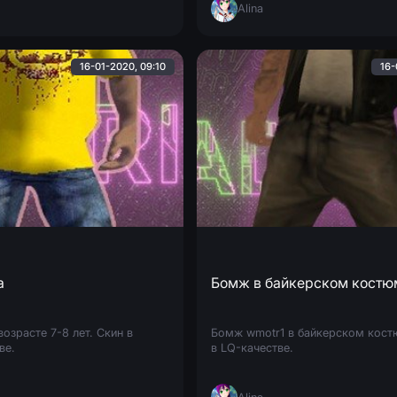
Alina
16-01-2020, 09:10
16-
а
Бомж в байкерском костю
возрасте 7-8 лет. Скин в
Бомж wmotr1 в байкерском кост
ве.
в LQ-качестве.