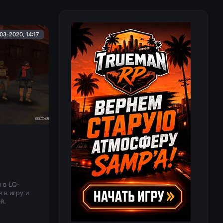
03-2020, 14:17
 в LQ-
 в игру и
й.