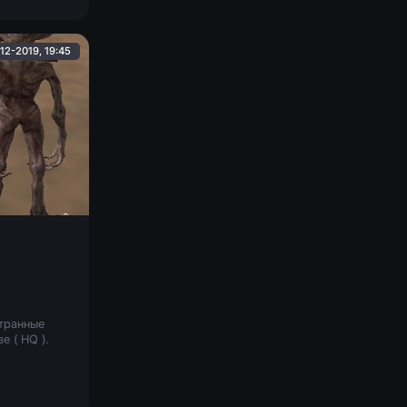
12-2019, 19:45
транные
е ( HQ ).