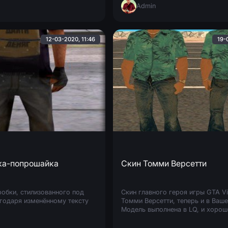
Admin
12-03-2020, 11:46
19-
ка-попрошайка
Скин Томми Версетти
обки, стилизованного под
Скин главного героя игры GTA Vic
годаря изменённому тексту
Томми Версетти, теперь и в Ваш
Модель выполнена в LQ, и хорош
вписывается в атмосферу игры.